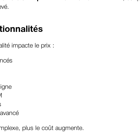
evé.
tionnalités
ité impacte le prix :
ancés
ligne
M
s
 avancé
complexe, plus le coût augmente.