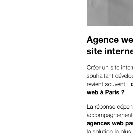
Agence web
site intern
Créer un site inte
souhaitant dévelop
revient souvent :
web à Paris ?
La réponse dépend
accompagnement… 
agences web par
la solution la plus