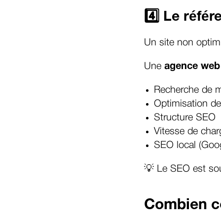
4️⃣ Le réfé
Un site non optimi
Une
agence web 
Recherche de m
Optimisation d
Structure SEO
Vitesse de cha
SEO local (Goo
💡 Le SEO est sou
Combien co