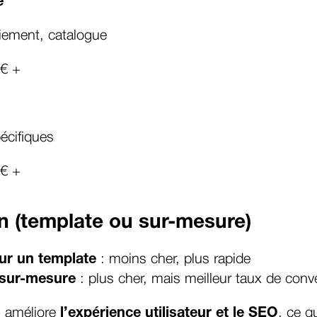
e
aiement, catalogue
 € +
écifiques
 € +
gn (template ou sur-mesure)
ur un template
: moins cher, plus rapide
 sur-mesure
: plus cher, mais meilleur taux de conv
 améliore
l’expérience utilisateur et le SEO
, ce q